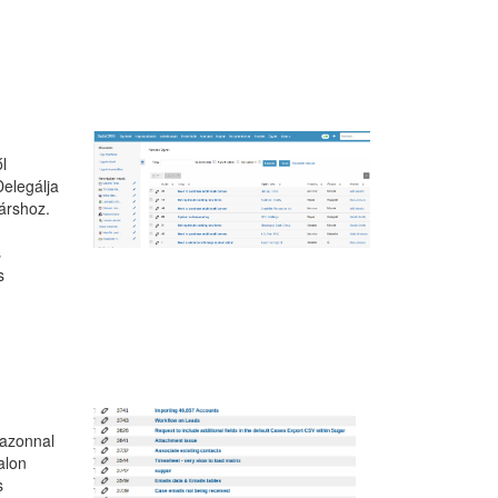
l
Delegálja
árshoz.
s
s
 azonnal
alon
s