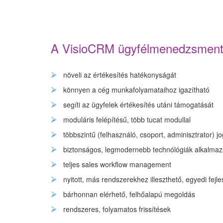
A VisioCRM ügyfélmenedzsment 
növeli az értékesítés hatékonyságát
könnyen a cég munkafolyamataihoz igazítható
segíti az ügyfelek értékesítés utáni támogatását
moduláris felépítésű, több tucat modullal
többszintű (felhasználó, csoport, adminisztrator) j
biztonságos, legmodernebb technólógiák alkalmaz
teljes sales workflow management
nyitott, más rendszerekhez illeszthető, egyedi fejl
bárhonnan elérhető, felhőalapú megoldás
rendszeres, folyamatos frissítések