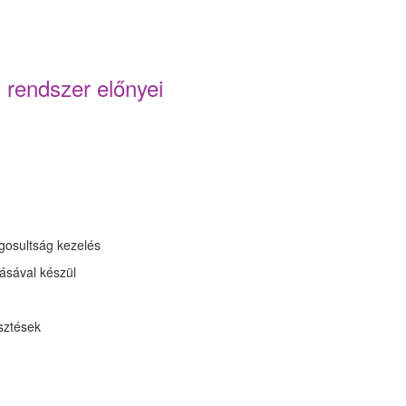
rendszer előnyei
ogosultság kezelés
ásával készül
esztések