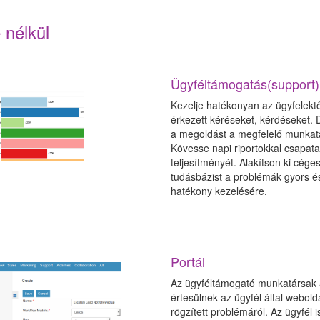
 nélkül
Ügyféltámogatás(support)
Kezelje hatékonyan az ügyfelektő
érkezett kéréseket, kérdéseket. 
a megoldást a megfelelő munkat
Kövesse napi riportokkal csapata
teljesítményét. Alakítson ki cége
tudásbázist a problémák gyors é
hatékony kezelésére.
Portál
Az ügyféltámogató munkatársak
értesülnek az ügyfél által webold
rögzített problémáról. Az ügyfél i