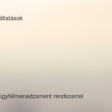
áltatások
 ügyfélmenedzsment rendszerrel