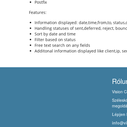
Postfix
Features:
Information displayed: date,time,from,to, status,
Handling statuses of sent,deferred, reject, boun
Sort by date and time
Filter based on status
Free text search on any fields
Additonal information displayed like client,ip, s
Rólu
Vision C
Széleskö
megoldá
Lépjen 
info@vi