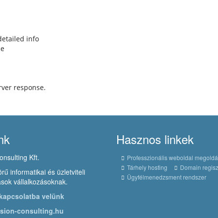
detailed info
ce
erver response.
nk
Hasznos linkek
onsulting Kft.
Professzionális weboldal megold
Tárhely hosting
Domain regisz
rű informatikai és üzletviteli
Ügyfélmenedzsment rendszer
sok vállalkozásoknak.
kapcsolatba velünk
sion-consulting.hu