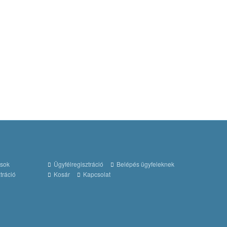
ások
Ügyfélregisztráció
Belépés ügyfeleknek
tráció
Kosár
Kapcsolat